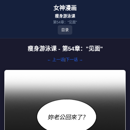
女神漫画
瘦身游泳课
第54章："见面"
目录
瘦身游泳课 - 第54章："见面"
← 上一话
|
下一话 →